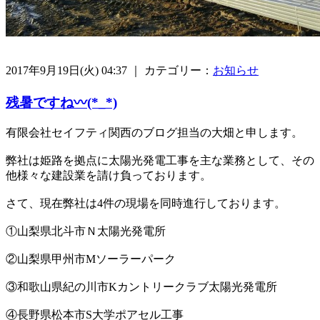
2017年9月19日(火) 04:37 ｜ カテゴリー：
お知らせ
残暑ですね〰️(*_*)
有限会社セイフティ関西のブログ担当の大畑と申します。
弊社は姫路を拠点に太陽光発電工事を主な業務として、その
他様々な建設業を請け負っております。
さて、現在弊社は4件の現場を同時進行しております。
①山梨県北斗市Ｎ太陽光発電所
②山梨県甲州市Mソーラーパーク
③和歌山県紀の川市Kカントリークラブ太陽光発電所
④長野県松本市S大学ポアセル工事